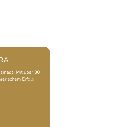
URA
siness. Mit über 30
merischem Erfolg.