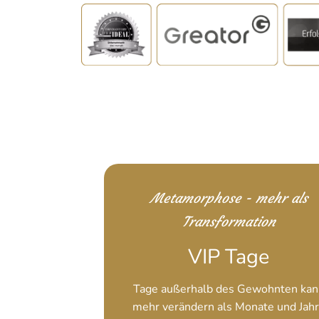
Metamorphose - mehr als
Transformation
VIP Tage
Tage außerhalb des Gewohnten kan
mehr verändern als Monate und Jah